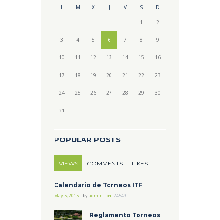
L
M
X
J
V
S
D
1
2
3
4
5
6
7
8
9
10
11
12
13
14
15
16
17
18
19
20
21
22
23
24
25
26
27
28
29
30
31
POPULAR POSTS
VIEWS
COMMENTS
LIKES
Calendario de Torneos ITF
May 5, 2015
by
admin
24549
Reglamento Torneos