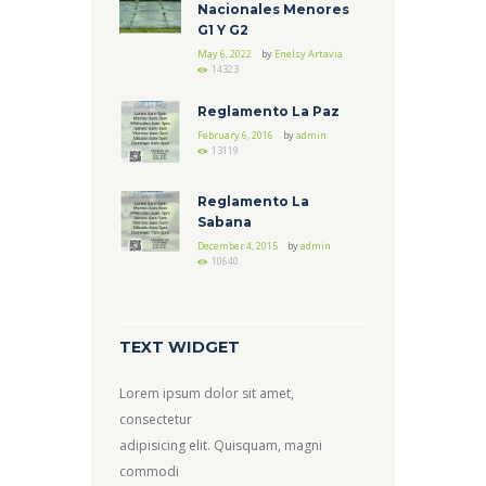
Nacionales Menores
G1 Y G2
May 6, 2022
by
Enelsy Artavia
14323
Reglamento La Paz
February 6, 2016
by
admin
13119
Reglamento La
Sabana
December 4, 2015
by
admin
10640
TEXT WIDGET
Lorem ipsum dolor sit amet,
consectetur
adipisicing elit. Quisquam, magni
commodi