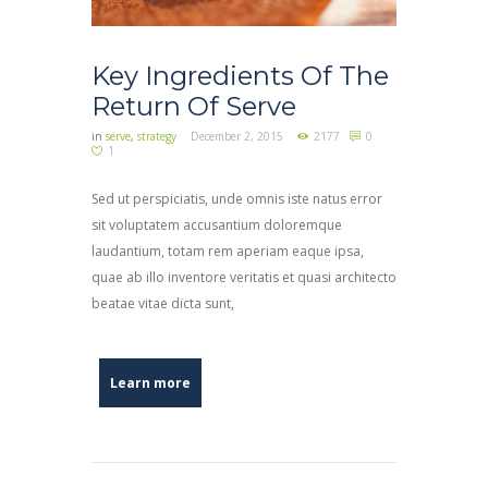
Key Ingredients Of The
Return Of Serve
in
serve
,
strategy
December 2, 2015
2177
0
1
Sed ut perspiciatis, unde omnis iste natus error
sit voluptatem accusantium doloremque
laudantium, totam rem aperiam eaque ipsa,
quae ab illo inventore veritatis et quasi architecto
beatae vitae dicta sunt,
Learn more