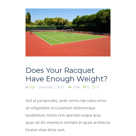
Does Your Racquet
Have Enough Weight?
in
tips
December 2, 2015
1946
0
0
Sed ut perspiciatis, unde omnis iste natus error
sit voluptatem accusantium doloremque
laudantium, totam rem aperiam eaque ipsa,
quae ab illo inventore veritatis et quasi architecto
beatae vitae dicta sunt,