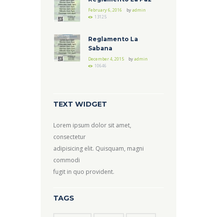
February 6, 2016
by
admin
13125
Reglamento La
Sabana
December 4, 2015
by
admin
10646
TEXT WIDGET
Lorem ipsum dolor sit amet,
consectetur
adipisicing elit. Quisquam, magni
commodi
fugit in quo provident.
TAGS