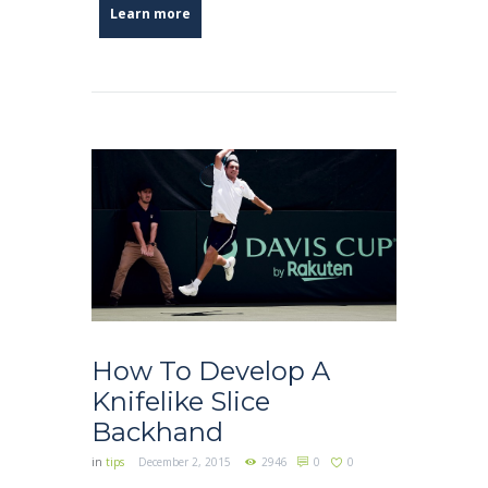
Learn more
How To Develop A
Knifelike Slice
Backhand
in
tips
December 2, 2015
2946
0
0