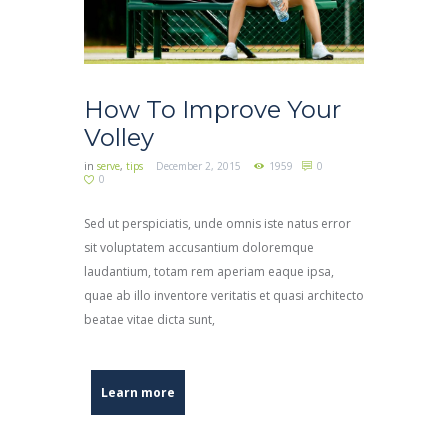
How To Improve Your
Volley
in
serve
,
tips
December 2, 2015
1959
0
0
Sed ut perspiciatis, unde omnis iste natus error
sit voluptatem accusantium doloremque
laudantium, totam rem aperiam eaque ipsa,
quae ab illo inventore veritatis et quasi architecto
beatae vitae dicta sunt,
Learn more