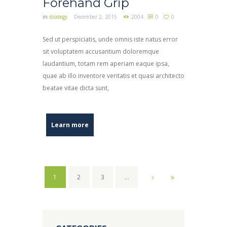
Forehand Grip
in
strategy
December 2, 2015
2004
0
0
Sed ut perspiciatis, unde omnis iste natus error
sit voluptatem accusantium doloremque
laudantium, totam rem aperiam eaque ipsa,
quae ab illo inventore veritatis et quasi architecto
beatae vitae dicta sunt,
Learn more
1
2
3
…