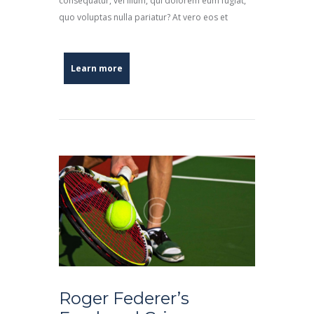
consequatur, vel illum, qui dolorem eum fugiat,
quo voluptas nulla pariatur? At vero eos et
Learn more
Roger Federer’s