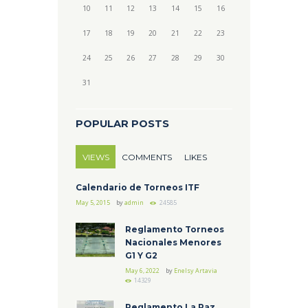
10
11
12
13
14
15
16
17
18
19
20
21
22
23
24
25
26
27
28
29
30
31
POPULAR POSTS
VIEWS
COMMENTS
LIKES
Calendario de Torneos ITF
May 5, 2015
by
admin
24585
Reglamento Torneos
Nacionales Menores
G1 Y G2
May 6, 2022
by
Enelsy Artavia
14329
Reglamento La Paz