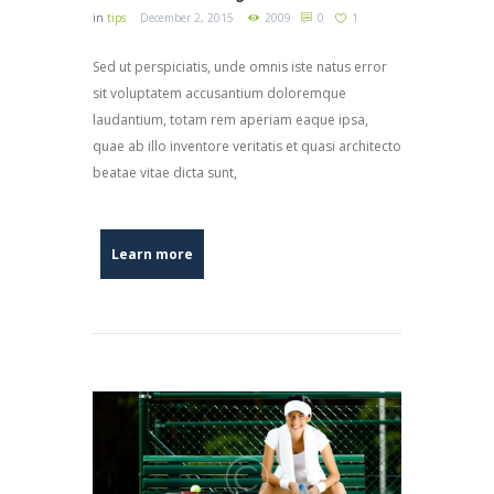
in
tips
December 2, 2015
2009
0
1
Sed ut perspiciatis, unde omnis iste natus error
sit voluptatem accusantium doloremque
laudantium, totam rem aperiam eaque ipsa,
quae ab illo inventore veritatis et quasi architecto
beatae vitae dicta sunt,
Learn more