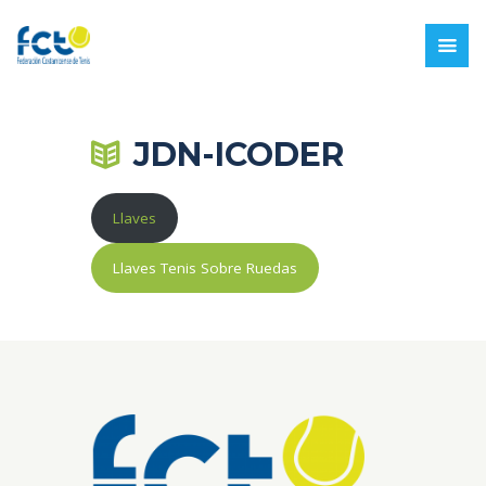
JDN-ICODER
Llaves
Llaves Tenis Sobre Ruedas