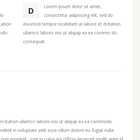
Lorem ipsum dolor sit amet,
D
do
consectetur adipisicing elit, sed do
tation
eiusmod tempor incididunt ut labore et dcitation
 odo
ullamco laboris nisi ut aliquip ex ea commo do
consequat.
rcitation ullamco laboris nisi ut aliquip ex ea commodo
derit in voluptate velit esse cillum dolore eu fugiat nulla
non proident, sunt in culpa qui officia deserunt mollit anim id