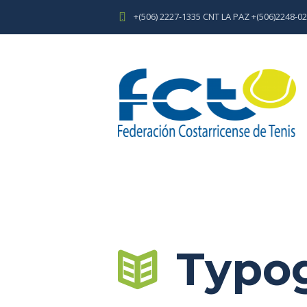
+(506) 2227-1335 CNT LA PAZ +(506)2248-
Typo