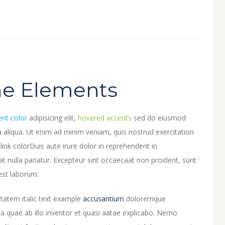
ine Elements
ent color
adipisicing elit,
hovered accents
sed do eiusmod
aliqua. Ut enim ad minim veniam, quis nostrud exercitation
 link colorDuis aute irure dolor in reprehenderit in
at nulla pariatur. Excepteur sint occaecaat non proident, sunt
 est laborum.
uptatem italic text example
accusantium
doloremque
 quae ab illo inventor et quasi aatae explicabo. Nemo