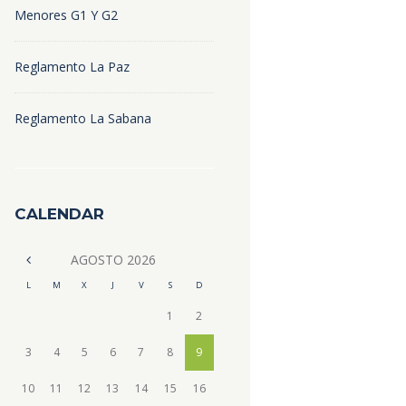
Menores G1 Y G2
Reglamento La Paz
Reglamento La Sabana
CALENDAR
AGOSTO
2026
L
M
X
J
V
S
D
1
2
3
4
5
6
7
8
9
10
11
12
13
14
15
16