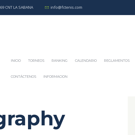
0269 CNT LA SABANA
info@fctenis.com
INICIO
TORNEOS
RANKING
CALENDARIO
REGLAMENTOS
CONTÁCTENOS
INFORMACION
graphy