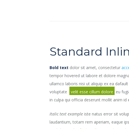
Standard Inl
Bold text
dolor sit amet, consectetur
acc
tempor hovered ut labore et dolore magna 
ullamco laboris nisi ut aliquip ex ea dafault
voluptate
velit esse cillum dolore
eu fugi
in culpa qui officia deserunt mollit anim id
Italic text example
iste natus error sit vol
laudantium, totam rem aperiam, eaque ipsa