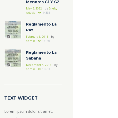
Menores G1 Y G2
May 6, 2022
by
Enelsy
Artavia
14336
Reglamento La
Paz
February 6, 2016
by
admin
13130
Reglamento La
Sabana
December 4, 2015
by
admin
10653
TEXT WIDGET
Lorem ipsum dolor sit amet,