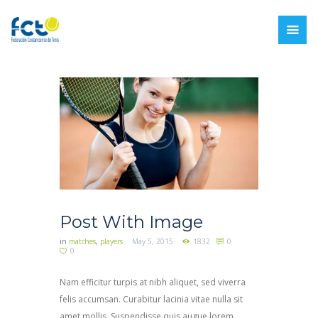
Post With Image
in
matches
,
players
May 5, 2015
1832
0
0
Nam efficitur turpis at nibh aliquet, sed viverra
felis accumsan. Curabitur lacinia vitae nulla sit
amet mollis. Suspendisse quis augue lorem.