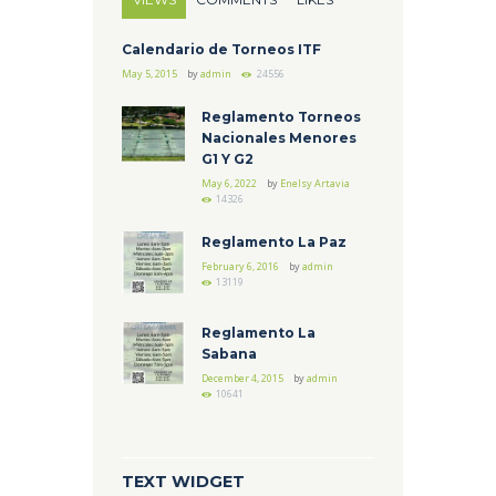
Calendario de Torneos ITF
May 5, 2015
by
admin
24556
Reglamento Torneos
Nacionales Menores
G1 Y G2
May 6, 2022
by
Enelsy Artavia
14326
Reglamento La Paz
February 6, 2016
by
admin
13119
Reglamento La
Sabana
December 4, 2015
by
admin
10641
TEXT WIDGET