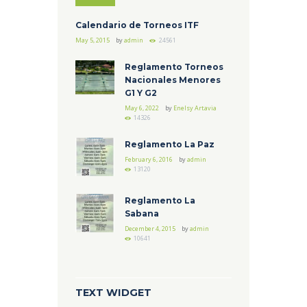
Calendario de Torneos ITF
May 5, 2015
by
admin
24561
Reglamento Torneos
Nacionales Menores
G1 Y G2
May 6, 2022
by
Enelsy Artavia
14326
Reglamento La Paz
February 6, 2016
by
admin
13120
Reglamento La
Sabana
December 4, 2015
by
admin
10641
TEXT WIDGET