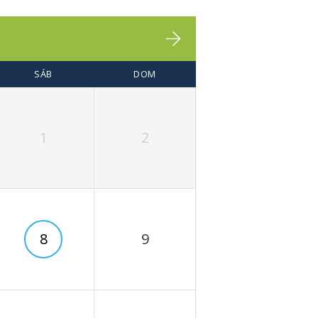
SÁB
DOM
1
2
8
9