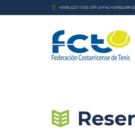
+(506) 2227-1335 CNT LA PAZ +(506)2248-
Reser