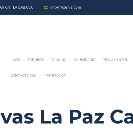
0269 CNT LA SABANA
info@fctenis.com
INICIO
TORNEOS
RANKING
CALENDARIO
REGLAMENTOS
CONTÁCTENOS
INFORMACION
vas La Paz C