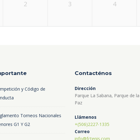
2
3
4
mportante
Contacténos
Dirección
mpetición y Código de
Parque La Sabana, Parque de la
nducta
Paz
glamento Torneos Nacionales
Llámenos
nores G1 Y G2
+(506)2227-1335
Correo
info@fctenis.com